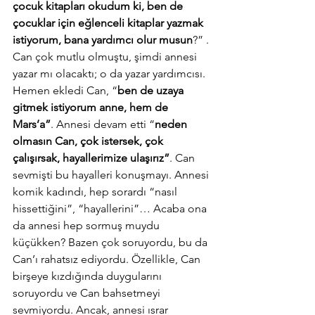
çocuk kitapları okudum ki, ben de 
çocuklar için eğlenceli kitaplar yazmak 
istiyorum, bana yardımcı olur musun
?” . 
Can çok mutlu olmuştu, şimdi annesi 
yazar mı olacaktı; o da yazar yardımcısı. 
Hemen ekledi Can, “
ben de uzaya 
gitmek istiyorum anne, hem de 
Mars’a”
. Annesi devam etti “
neden 
olmasın Can, çok istersek, çok 
çalışırsak, hayallerimize ulaşırız”
. Can 
sevmişti bu hayalleri konuşmayı. Annesi 
komik kadındı, hep sorardı “nasıl 
hissettiğini”, “hayallerini”… Acaba ona 
da annesi hep sormuş muydu 
küçükken? Bazen çok soruyordu, bu da 
Can’ı rahatsız ediyordu. Özellikle, Can 
birşeye kızdığında duygularını 
soruyordu ve Can bahsetmeyi 
sevmiyordu. Ancak, annesi ısrar 