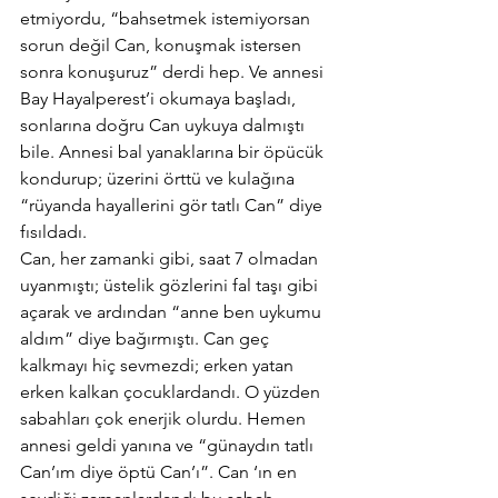
etmiyordu, “bahsetmek istemiyorsan 
sorun değil Can, konuşmak istersen 
sonra konuşuruz” derdi hep. Ve annesi 
Bay Hayalperest’i okumaya başladı, 
sonlarına doğru Can uykuya dalmıştı 
bile. Annesi bal yanaklarına bir öpücük 
kondurup; üzerini örttü ve kulağına 
“rüyanda hayallerini gör tatlı Can” diye 
fısıldadı.
Can, her zamanki gibi, saat 7 olmadan 
uyanmıştı; üstelik gözlerini fal taşı gibi 
açarak ve ardından “anne ben uykumu 
aldım” diye bağırmıştı. Can geç 
kalkmayı hiç sevmezdi; erken yatan 
erken kalkan çocuklardandı. O yüzden 
sabahları çok enerjik olurdu. Hemen 
annesi geldi yanına ve “günaydın tatlı 
Can’ım diye öptü Can’ı”. Can ‘ın en 