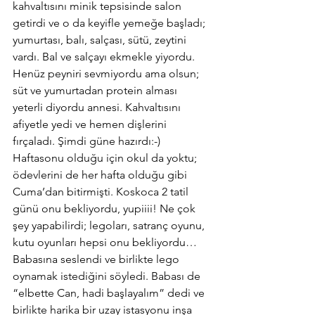
kahvaltısını minik tepsisinde salon 
getirdi ve o da keyifle yemeğe başladı; 
yumurtası, balı, salçası, sütü, zeytini 
vardı. Bal ve salçayı ekmekle yiyordu. 
Henüz peyniri sevmiyordu ama olsun; 
süt ve yumurtadan protein alması 
yeterli diyordu annesi. Kahvaltısını 
afiyetle yedi ve hemen dişlerini 
fırçaladı. Şimdi güne hazırdı:-)
Haftasonu olduğu için okul da yoktu; 
ödevlerini de her hafta olduğu gibi 
Cuma’dan bitirmişti. Koskoca 2 tatil 
günü onu bekliyordu, yupiiii! Ne çok 
şey yapabilirdi; legoları, satranç oyunu, 
kutu oyunları hepsi onu bekliyordu… 
Babasına seslendi ve birlikte lego 
oynamak istediğini söyledi. Babası de 
“elbette Can, hadi başlayalım” dedi ve 
birlikte harika bir uzay istasyonu inşa 