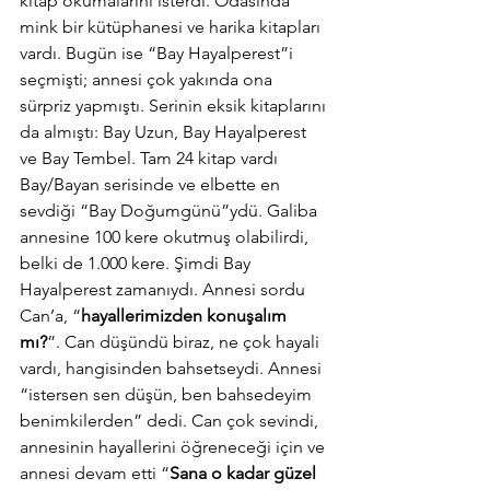
kitap okumalarını isterdi. Odasında 
mink bir kütüphanesi ve harika kitapları 
vardı. Bugün ise “Bay Hayalperest”i 
seçmişti; annesi çok yakında ona 
sürpriz yapmıştı. Serinin eksik kitaplarını 
da almıştı: Bay Uzun, Bay Hayalperest 
ve Bay Tembel. Tam 24 kitap vardı 
Bay/Bayan serisinde ve elbette en 
sevdiği “Bay Doğumgünü”ydü. Galiba 
annesine 100 kere okutmuş olabilirdi, 
belki de 1.000 kere. Şimdi Bay 
Hayalperest zamanıydı. Annesi sordu 
Can’a, “
hayallerimizden konuşalım 
mı?
”. Can düşündü biraz, ne çok hayali 
vardı, hangisinden bahsetseydi. Annesi 
“istersen sen düşün, ben bahsedeyim 
benimkilerden” dedi. Can çok sevindi, 
annesinin hayallerini öğreneceği için ve 
annesi devam etti “
Sana o kadar güzel 