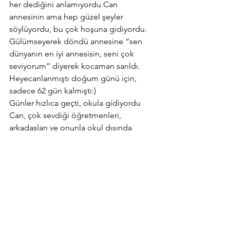
her dediğini anlamıyordu Can 
annesinin ama hep güzel şeyler 
söylüyordu, bu çok hoşuna gidiyordu. 
Gülümseyerek döndü annesine “sen 
dünyanın en iyi annesisin, seni çok 
seviyorum” diyerek kocaman sarıldı. 
Heyecanlanmıştı doğum günü için, 
sadece 62 gün kalmıştı:)
Günler hızlıca geçti, okula gidiyordu 
Can, çok sevdiği öğretmenleri, 
arkadaşları ve onunla okul dışında 
ilgilenen ablası ile zaman geçmişti ve 
yarın büyük gündü. Doğum günü 
gelmişti. O gece erken yattı, ertesi gün 
için heyecanlıydı. Babası epey kitap 
okudu, sanırım 4.kitapta uykuya daldı 
ve sabah 7.00’da her zamanki gibi 
zımba gibi uyandı ve koşarak annesiyle 
babasının yanına gitti “
bugün doğum 