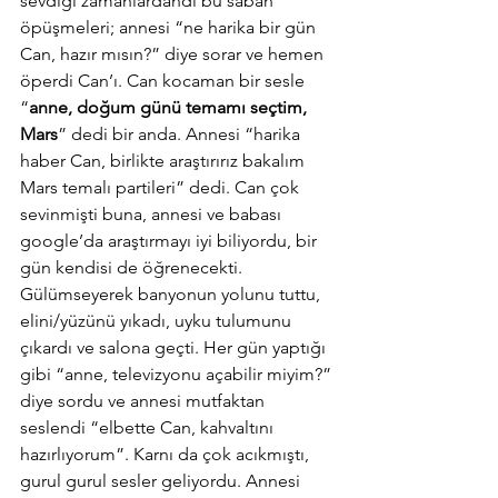
sevdiği zamanlardandı bu sabah 
öpüşmeleri; annesi “ne harika bir gün 
Can, hazır mısın?” diye sorar ve hemen 
öperdi Can’ı. Can kocaman bir sesle 
“
anne, doğum günü temamı seçtim, 
Mars
” dedi bir anda. Annesi “harika 
haber Can, birlikte araştırırız bakalım 
Mars temalı partileri” dedi. Can çok 
sevinmişti buna, annesi ve babası 
google’da araştırmayı iyi biliyordu, bir 
gün kendisi de öğrenecekti. 
Gülümseyerek banyonun yolunu tuttu, 
elini/yüzünü yıkadı, uyku tulumunu 
çıkardı ve salona geçti. Her gün yaptığı 
gibi “anne, televizyonu açabilir miyim?” 
diye sordu ve annesi mutfaktan 
seslendi “elbette Can, kahvaltını 
hazırlıyorum”. Karnı da çok acıkmıştı, 
gurul gurul sesler geliyordu. Annesi 