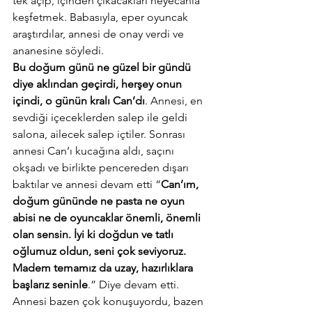
tek açıp, içinden çıkacakları heyecanla 
keşfetmek. Babasıyla, eper oyuncak 
araştırdılar, annesi de onay verdi ve 
ananesine söyledi.
Bu doğum günü ne güzel bir gündü 
diye aklından geçirdi, herşey onun 
içindi, o günün kralı Can’dı
. Annesi, en 
sevdiği içeceklerden salep ile geldi 
salona, ailecek salep içtiler. Sonrası 
annesi Can’ı kucağına aldı, saçını 
okşadı ve birlikte pencereden dışarı 
baktılar ve annesi devam etti “
Can’ım, 
doğum gününde ne pasta ne oyun 
abisi ne de oyuncaklar önemli, önemli 
olan sensin. İyi ki doğdun ve tatlı 
oğlumuz oldun, seni çok seviyoruz. 
Madem temamız da uzay, hazırlıklara 
başlarız seninle
.” Diye devam etti. 
Annesi bazen çok konuşuyordu, bazen 