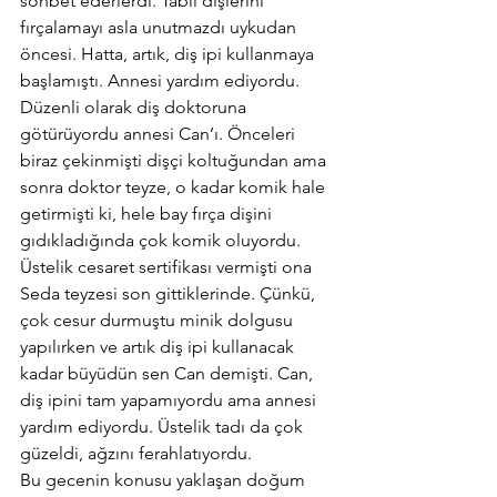
sohbet ederlerdi. Tabii dişlerini 
fırçalamayı asla unutmazdı uykudan 
öncesi. Hatta, artık, diş ipi kullanmaya 
başlamıştı. Annesi yardım ediyordu. 
Düzenli olarak diş doktoruna 
götürüyordu annesi Can’ı. Önceleri 
biraz çekinmişti dişçi koltuğundan ama 
sonra doktor teyze, o kadar komik hale 
getirmişti ki, hele bay fırça dişini 
gıdıkladığında çok komik oluyordu. 
Üstelik cesaret sertifikası vermişti ona 
Seda teyzesi son gittiklerinde. Çünkü, 
çok cesur durmuştu minik dolgusu 
yapılırken ve artık diş ipi kullanacak 
kadar büyüdün sen Can demişti. Can, 
diş ipini tam yapamıyordu ama annesi 
yardım ediyordu. Üstelik tadı da çok 
güzeldi, ağzını ferahlatıyordu.
Bu gecenin konusu yaklaşan doğum 