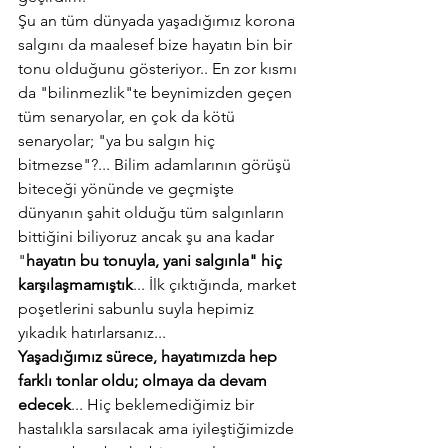
Şu an tüm dünyada yaşadığımız korona 
salgını da maalesef bize hayatın bin bir 
tonu olduğunu gösteriyor.. En zor kısmı 
da "bilinmezlik"te beynimizden geçen 
tüm senaryolar, en çok da kötü 
senaryolar; "ya bu salgın hiç 
bitmezse"?... Bilim adamlarının görüşü 
biteceği yönünde ve geçmişte 
dünyanın şahit olduğu tüm salgınların 
bittiğini biliyoruz ancak şu ana kadar 
"
hayatın bu tonuyla, yani salgınla" hiç 
karşılaşmamıştık
... İlk çıktığında, market 
poşetlerini sabunlu suyla hepimiz 
yıkadık hatırlarsanız...
Yaşadığımız sürece, hayatımızda hep 
farklı tonlar oldu; olmaya da devam 
edecek
... Hiç beklemediğimiz bir 
hastalıkla sarsılacak ama iyileştiğimizde 