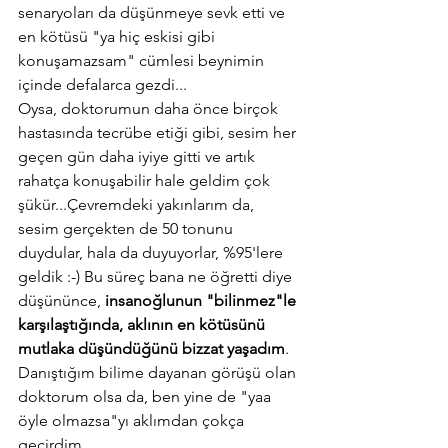
senaryoları da düşünmeye sevk etti ve 
en kötüsü "ya hiç eskisi gibi 
konuşamazsam" cümlesi beynimin 
içinde defalarca gezdi...
Oysa, doktorumun daha önce birçok 
hastasında tecrübe etiği gibi, sesim her 
geçen gün daha iyiye gitti ve artık 
rahatça konuşabilir hale geldim çok 
şükür...Çevremdeki yakınlarım da, 
sesim gerçekten de 50 tonunu 
duydular, hala da duyuyorlar, %95'lere 
geldik :-) Bu süreç bana ne öğretti diye 
düşününce, 
insanoğlunun "bilinmez"le 
karşılaştığında, aklının en kötüsünü 
mutlaka düşündüğünü bizzat yaşadım
. 
Danıştığım bilime dayanan görüşü olan 
doktorum olsa da, ben yine de "yaa 
öyle olmazsa"yı aklımdan çokça 
geçirdim.