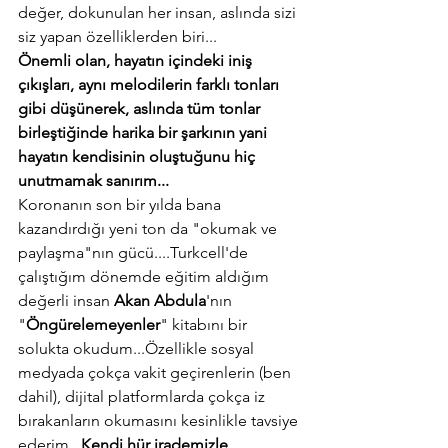
değer, dokunulan her insan, aslında sizi 
siz yapan özelliklerden biri...
Önemli olan, hayatın içindeki iniş 
çıkışları, aynı melodilerin farklı tonları 
gibi düşünerek, aslında tüm tonlar 
birleştiğinde harika bir şarkının yani 
hayatın kendisinin oluştuğunu hiç 
unutmamak sanırım...
Koronanın son bir yılda bana 
kazandırdığı yeni ton da "okumak ve 
paylaşma"nın gücü....Turkcell'de 
çalıştığım dönemde eğitim aldığım 
değerli insan 
Akan Abdula
'nın 
"
Öngürelemeyenler
" kitabını bir 
solukta okudum...Özellikle sosyal 
medyada çokça vakit geçirenlerin (ben 
dahil), dijital platformlarda çokça iz 
bırakanların okumasını kesinlikle tavsiye 
ederim.. 
Kendi hür irademizle 