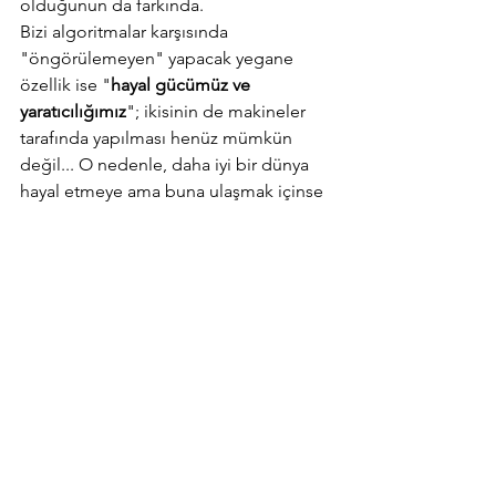
olduğunun da farkında.
Bizi algoritmalar karşısında 
"öngörülemeyen" yapacak yegane 
özellik ise "
hayal gücümüz ve 
yaratıcılığımız
"; ikisinin de makineler 
tarafında yapılması henüz mümkün 
değil... O nedenle, daha iyi bir dünya 
hayal etmeye ama buna ulaşmak içinse 
tüm yaratıcılığımızla, var güzümüzle 
çalışmak hala elimizdeki tek şans... 
Dolayısıyla, 
her alanda hayatın en güzel 
tonlarına ulaşmak hala mümkün;
mevcut tonların da aslında bir anlamı ve 
mesajı var bizlere... 
Hayat, bin bir 
tonuyla harika bir melodinin taa 
kendisi...Şimdi o melodiyi dinleme 
zamanı...