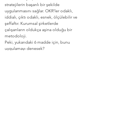
stratejilerin başarılı bir şekilde 
uygulanmasını sağlar. OKR'ler odaklı, 
iddialı, çıktı odaklı, esnek, ölçülebilir ve 
şeffaftır. Kurumsal şirketlerde 
çalışanların oldukça aşina olduğu bir 
metodoloji.
Peki, yukarıdaki 6 madde için, bunu 
uygulamayı denesek?
Önce hedeflerinizi netleştirseniz, 
ardından küçük bölümlere ayırsanız, 
nasıl ölçeceğinizi, ne zaman 
ölçeceğimizi de tanımlasanız, sizce 
nasıl olur?
Örneğin,
  yaşam portföyünüzde, 
"zihinsel sağlık/farkındalığı" yüksek bir 
öncelik olarak belirlediniz. Mevcut 
durumdan memnun olmadığını fark 