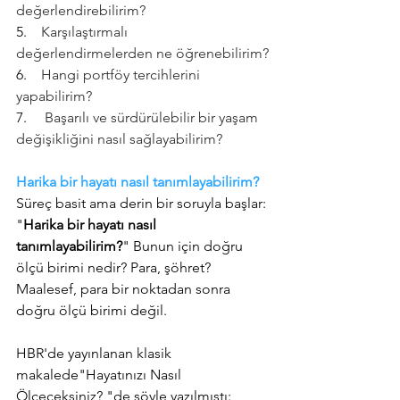
değerlendirebilirim?
5.    
Karşılaştırmalı 
değerlendirmelerden ne öğrenebilirim?
6.    
Hangi portföy tercihlerini 
yapabilirim?
7.     
Başarılı ve sürdürülebilir bir yaşam 
değişikliğini nasıl sağlayabilirim?
Harika bir hayatı nasıl tanımlayabilirim?
Süreç basit ama derin bir soruyla başlar: 
"
Harika bir hayatı nasıl 
tanımlayabilirim?
" Bunun için doğru 
ölçü birimi nedir? Para, şöhret?
Maalesef, para bir noktadan sonra 
doğru ölçü birimi değil.
HBR'de yayınlanan klasik 
makalede"
Hayatınızı Nasıl 
Ölçeceksiniz?
 "de şöyle yazılmıştı: 