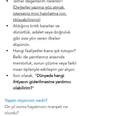
Temel değerlerim nelerdir?  
(Değerler yazıma göz atmak 
isterseniz mini hatırlatma için 
tıklayabilirsiniz)
Aldığınız kritik kararları ve 
dürüstlük, adalet veya doğruluk 
gibi size yön veren ilkeleri 
düşünün.
Hangi faaliyetler bana ışık tutuyor? 
Belki de yanıtlarınız arasında 
mentorluk, sorun çözme veya farklı 
insan tipleriyle etkileşim yer alıyor. 
Son olarak, "
Dünyada hangi 
ihtiyacın giderilmesine yardımcı 
olabilirim?
"
Yaşam vizyonum nedir?
On yıl sonra hayatınızın manşeti ne 
olurdu?