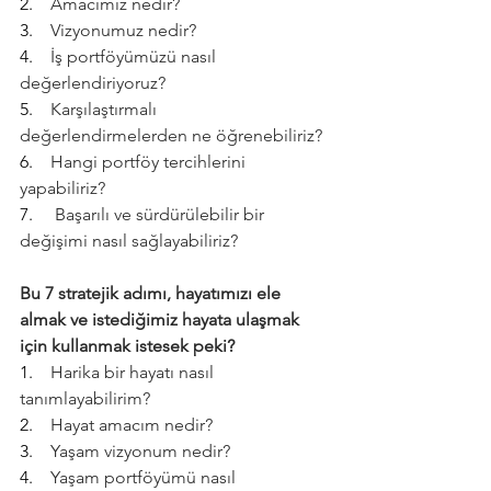
2.    
Amacımız nedir?
3.    
Vizyonumuz nedir?
4.    
İş portföyümüzü nasıl 
değerlendiriyoruz?
5.    
Karşılaştırmalı 
değerlendirmelerden ne öğrenebiliriz?
6.    
Hangi portföy tercihlerini 
yapabiliriz?
7.     
Başarılı ve sürdürülebilir bir 
değişimi nasıl sağlayabiliriz?
Bu 7 stratejik adımı, hayatımızı ele 
almak ve istediğimiz hayata ulaşmak 
için kullanmak istesek peki?
1.    
Harika bir hayatı nasıl 
tanımlayabilirim?
2.    
Hayat amacım nedir?
3.    
Yaşam vizyonum nedir?
4.    
Yaşam portföyümü nasıl 