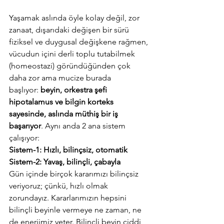
Yaşamak aslında öyle kolay değil, zor 
zanaat, dışarıdaki değişen bir sürü 
fiziksel ve duygusal değişkene rağmen, 
vücudun içini derli toplu tutabilmek 
(homeostazi) göründüğünden çok 
daha zor ama mucize burada 
başlıyor: 
beyin, orkestra şefi 
hipotalamus ve bilgin korteks 
sayesinde, aslında müthiş bir iş 
başarıyor
. Aynı anda 2 ana sistem 
çalışıyor:
Sistem-1: Hızlı, bilinçsiz, otomatik
Sistem-2: Yavaş, bilinçli, çabayla
Gün içinde birçok kararımızı bilinçsiz 
veriyoruz; çünkü, hızlı olmak 
zorundayız. Kararlarımızın hepsini 
bilinçli beyinle vermeye ne zaman, ne 
de enerjimiz yeter. Bilinçli beyin ciddi 