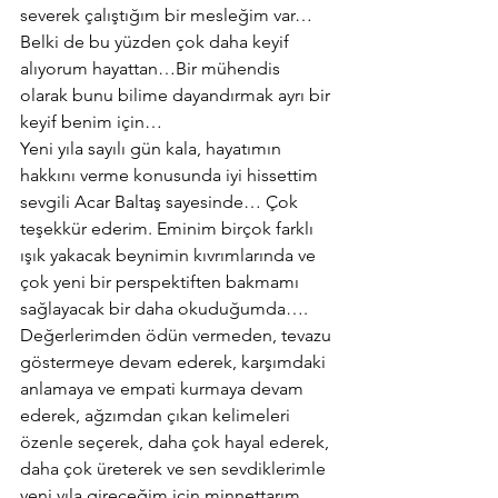
severek çalıştığım bir mesleğim var… 
Belki de bu yüzden çok daha keyif 
alıyorum hayattan…Bir mühendis 
olarak bunu bilime dayandırmak ayrı bir 
keyif benim için…
Yeni yıla sayılı gün kala, hayatımın 
hakkını verme konusunda iyi hissettim 
sevgili Acar Baltaş sayesinde… Çok 
teşekkür ederim. Eminim birçok farklı 
ışık yakacak beynimin kıvrımlarında ve 
çok yeni bir perspektiften bakmamı 
sağlayacak bir daha okuduğumda….
Değerlerimden ödün vermeden, tevazu 
göstermeye devam ederek, karşımdaki 
anlamaya ve empati kurmaya devam 
ederek, ağzımdan çıkan kelimeleri 
özenle seçerek, daha çok hayal ederek, 
daha çok üreterek ve sen sevdiklerimle 
yeni yıla gireceğim için minnettarım…