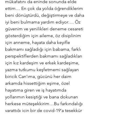
mükafatını da eninde sonunda elde 
ettim… En çok da yolda öğrendiklerim 
beni dönüştürdü, değiştirmeye ve daha 
iyi beni bulmama yardım ediyor…. Öz 
güvenim ve yenilikleri deneme cesareti 
gösterdiğim için aileme, öz disiplinim 
için anneme, hayata daha keyifle 
bakmamı sağladığı için babama, farklı 
perspektiflerden bakmamı sağladıkları 
için kız kardeşim ve erkek kardeşime, 
yazma tutkumu keşfetmemi sağlayan 
biricik Can’ıma, gücünü her daim 
arkamda hissettiğim eşime, özel 
hayatıma giren ve iş hayatımda 
yollarımın kesiştiği ve bana dokunan 
herkese müteşekkirim…Bu farkındalığı 
yarattığı için bir de covid-19’a teşekkür 
edeceğim herhalde hiç aklıma 
gelmezdi😊