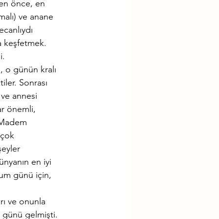
en önce, en 
malı) ve anane 
canlıydı 
a keşfetmek. 
. 
 o günün kralı 
iler. Sonrası 
 ve annesi 
r önemli, 
. Madem 
 çok 
eyler 
nyanın en iyi 
um günü için, 
rı ve onunla 
 günü gelmişti. 