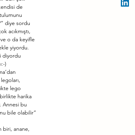
kendisi de 
 tulumunu 
?” diye sordu 
ok acıkmıştı, 
ve o da keyifle 
ekle yiyordu. 
i diyordu 
:-)
uma’dan 
legoları, 
ikte lego 
irlikte harika 
r. Annesi bu 
nu bile olabilir” 
biri, anane, 