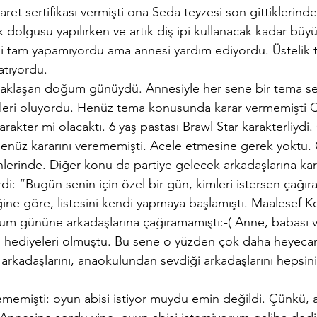
aret sertifikası vermişti ona Seda teyzesi son gittiklerind
 dolgusu yapılırken ve artık diş ipi kullanacak kadar bü
ini tam yapamıyordu ama annesi yardım ediyordu. Üstelik 
atıyordu. 
aklaşan doğum günüydü. Annesiyle her sene bir tema seç
eleri oluyordu. Henüz tema konusunda karar vermemişti C
arakter mi olacaktı. 6 yaş pastası Brawl Star karakterliydi
henüz kararını verememişti. Acele etmesine gerek yoktu.
nlerinde. Diğer konu da partiye gelecek arkadaşlarına kar
i: “Bugün senin için özel bir gün, kimleri istersen çağırabi
ğine göre, listesini kendi yapmaya başlamıştı. Maalesef K
um gününe arkadaşlarına çağıramamıştı:-( Anne, babası v
el hediyeleri olmuştu. Bu sene o yüzden çok daha heyecan
aki arkadaşlarını, anaokulundan sevdiği arkadaşlarını hepsin
memişti: oyun abisi istiyor muydu emin değildi. Çünkü, a