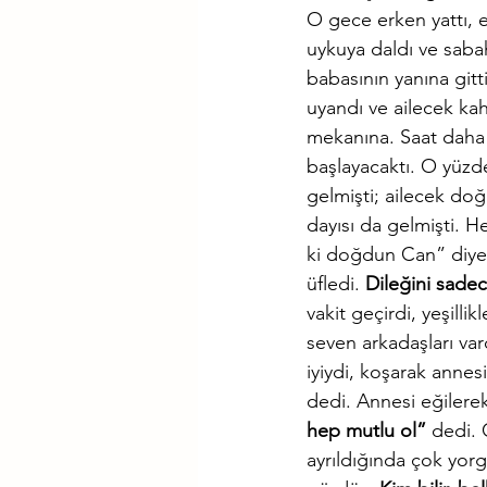
O gece erken yattı, e
uykuya daldı ve saba
babasının yanına git
uyandı ve ailecek kah
mekanına. Saat daha
başlayacaktı. O yüzde
gelmişti; ailecek doğ
dayısı da gelmişti. H
ki doğdun Can” diye h
üfledi. 
Dileğini sadec
vakit geçirdi, yeşilli
seven arkadaşları va
iyiydi, koşarak anne
dedi. Annesi eğilere
hep mutlu ol”
 dedi. 
ayrıldığında çok yor