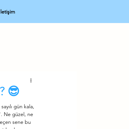
İletişim
z? 😎
ayılı gün kala, 
. Ne güzel, ne 
geçen sene bu 