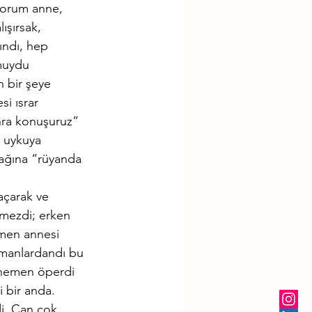
yorum anne, 
şırsak, 
ındı, hep 
muydu 
 bir şeye 
i ısrar 
nra konuşuruz” 
 uykuya 
lağına “rüyanda 
açarak ve 
mezdi; erken 
men annesi 
amanlardandı bu 
 hemen öperdi 
bir anda. 
di. Can çok 