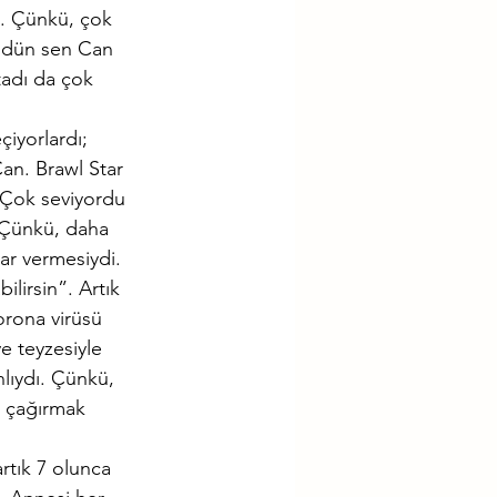
e. Çünkü, çok 
yüdün sen Can 
tadı da çok 
iyorlardı; 
an. Brawl Star 
. Çok seviyordu 
 Çünkü, daha 
ar vermesiydi. 
lirsin”. Artık 
orona virüsü 
e teyzesiyle 
lıydı. Çünkü, 
i çağırmak 
rtık 7 olunca 