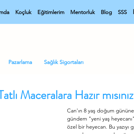
ımda
Koçluk
Eğitimlerim
Mentorluk
Blog
SSS
Pazarlama
Sağlık Sigortaları
Tatlı Maceralara Hazır mısını
Can'ın 8 yaş doğum gününe s
gündem "yeni yaş heyecanı"
özel bir heyecan. Bu yazıyı 