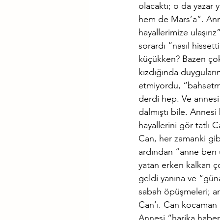
olacaktı; o da yazar
hem de Mars’a”. Anne
hayallerimize ulaşırı
sorardı “nasıl hisse
küçükken? Bazen çok 
kızdığında duyguları
etmiyordu, “bahsetm
derdi hep. Ve annesi
dalmıştı bile. Annesi
hayallerini gör tatlı C
Can, her zamanki gibi
ardından “anne ben u
yatan erken kalkan ç
geldi yanına ve “gün
sabah öpüşmeleri; an
Can’ı. Can kocaman 
Annesi “harika haber 