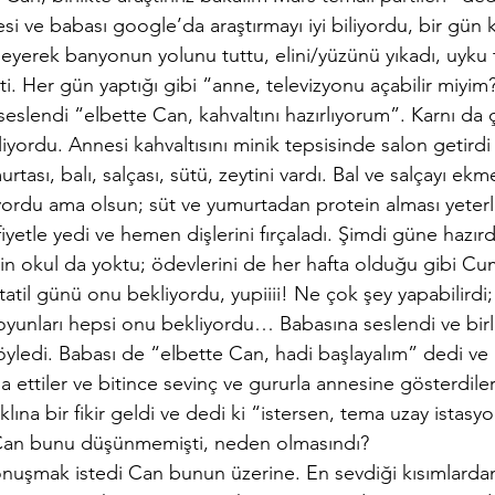
si ve babası google’da araştırmayı iyi biliyordu, bir gün 
yerek banyonun yolunu tuttu, elini/yüzünü yıkadı, uyku
ti. Her gün yaptığı gibi “anne, televizyonu açabilir miyim
eslendi “elbette Can, kahvaltını hazırlıyorum”. Karnı da ç
liyordu. Annesi kahvaltısını minik tepsisinde salon getirdi 
ası, balı, salçası, sütü, zeytini vardı. Bal ve salçayı ekm
ordu ama olsun; süt ve yumurtadan protein alması yeterl
fiyetle yedi ve hemen dişlerini fırçaladı. Şimdi güne hazırdı
in okul da yoktu; ödevlerini de her hafta olduğu gibi C
tatil günü onu bekliyordu, yupiiii! Ne çok şey yapabilirdi; 
oyunları hepsi onu bekliyordu… Babasına seslendi ve birl
yledi. Babası de “elbette Can, hadi başlayalım” dedi ve b
şa ettiler ve bitince sevinç ve gururla annesine gösterdile
klına bir fikir geldi ve dedi ki “istersen, tema uzay istasyo
an bunu düşünmemişti, neden olmasındı? 
şmak istedi Can bunun üzerine. En sevdiği kısımlardan 