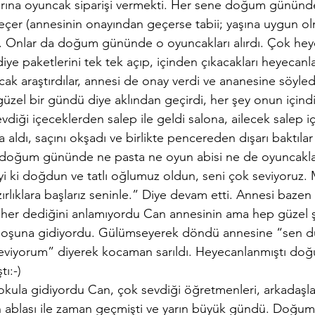
arına oyuncak siparişi vermekti. Her sene doğum gününd
seçer (annesinin onayından geçerse tabii; yaşına uygun ol
. Onlar da doğum gününde o oyuncakları alırdı. Çok heye
 paketlerini tek tek açıp, içinden çıkacakları heyecanl
ak araştırdılar, annesi de onay verdi ve ananesine söyledi
el bir gündü diye aklından geçirdi, her şey onun içindi,
diği içeceklerden salep ile geldi salona, ailecek salep içt
 aldı, saçını okşadı ve birlikte pencereden dışarı baktılar
 doğum gününde ne pasta ne oyun abisi ne de oyuncakla
İyi ki doğdun ve tatlı oğlumuz oldun, seni çok seviyoruz
rlıklara başlarız seninle.” Diye devam etti. Annesi bazen
her dediğini anlamıyordu Can annesinin ama hep güzel ş
hoşuna gidiyordu. Gülümseyerek döndü annesine “sen dü
seviyorum” diyerek kocaman sarıldı. Heyecanlanmıştı doğ
ı:-)
 okula gidiyordu Can, çok sevdiği öğretmenleri, arkadaşla
en ablası ile zaman geçmişti ve yarın büyük gündü. Doğum