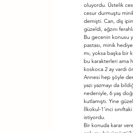
oluyordu. Üstelik ces
cesur durmuştu minik
demişti. Can, diş ip
güzeldi, ağzını ferahl
Bu gecenin konusu y
pastası, minik hediy
mı, yoksa başka bir k
bu karakterleri ama 
koskoca 2 ay vardı ö
Annesi hep şöyle derd
yazı yazmayı da bildi
nedeniyle, 6 yaş doğ
kutlamıştı. Yine güz
İlkokul-1’inci sınıft
istiyordu. 
Bir konuda karar vere