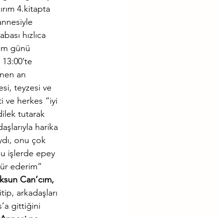
rım 4.kitapta 
annesiyle 
bası hızlıca 
ğum günü 
13:00’te 
enen an 
si, teyzesi ve 
i ve herkes “iyi 
ilek tutarak 
daşlarıyla harika 
ıydı, onu çok 
u işlerde epey 
kür ederim” 
uksun Can’cım, 
ip, arkadaşları 
a gittiğini 