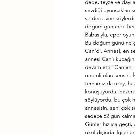
dede, teyze ve dayıl
sevdiği oyuncakları 
ve dedesine söylerdi
doğum gününde hediye
Babasıyla, eper oyunc
Bu doğum günü ne güz
Can’dı. Annesi, en sev
annesi Can’ı kucağına
devam etti “Can’ım,
önemli olan sensin. 
temamız da uzay, hazı
konuşuyordu, bazen 
söylüyordu, bu çok 
annesisin, seni çok 
sadece 62 gün kalmışt
Günler hızlıca geçti,
okul dışında ilgilen