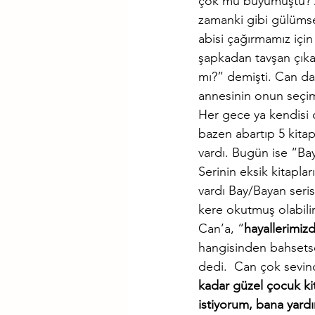
çok mu büyümüştü? An
zamanki gibi gülümse
abisi çağırmamız için 
şapkadan tavşan çıkar
mı?” demişti. Can da
annesinin onun seçim
Her gece ya kendisi 
bazen abartıp 5 kitap
vardı. Bugün ise “Bay
Serinin eksik kitapla
vardı Bay/Bayan ser
kere okutmuş olabili
Can’a, “
hayallerimiz
hangisinden bahsets
dedi.  Can çok sevind
kadar güzel çocuk ki
istiyorum, bana yard