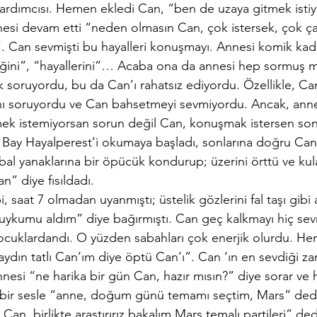
 yardımcısı. Hemen ekledi Can, “ben de uzaya gitmek isti
si devam etti “neden olmasın Can, çok istersek, çok çalı
z”. Can sevmişti bu hayalleri konuşmayı. Annesi komik kad
ttiğini”, “hayallerini”… Acaba ona da annesi hep sormuş 
soruyordu, bu da Can’ı rahatsız ediyordu. Özellikle, Can
nı soruyordu ve Can bahsetmeyi sevmiyordu. Ancak, annes
ek istemiyorsan sorun değil Can, konuşmak istersen so
 Bay Hayalperest’i okumaya başladı, sonlarına doğru Can
 bal yanaklarına bir öpücük kondurup; üzerini örttü ve ku
an” diye fısıldadı.
, saat 7 olmadan uyanmıştı; üstelik gözlerini fal taşı gibi 
ykumu aldım” diye bağırmıştı. Can geç kalkmayı hiç sev
ocuklardandı. O yüzden sabahları çok enerjik olurdu. He
aydın tatlı Can’ım diye öptü Can’ı”. Can ‘ın en sevdiği z
nesi “ne harika bir gün Can, hazır mısın?” diye sorar ve
bir sesle “anne, doğum günü temamı seçtim, Mars” dedi 
Can, birlikte araştırırız bakalım Mars temalı partileri” de