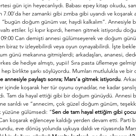
rtesi gün için heyecanlıydı. Babası epey kitap okudu, sanı
h 7.00’da her zamanki gibi zımba gibi uyandı ve koşarak 
ti “bugün doğum günüm var, haydi kalkalım”. Annesiyle ba
valtı ettiler. İçi kıpır kıpırdı, hemen gitmek istiyordu do
 09:00 Can demişti annesi gülümseyerek ve doğum günü 
n biraz tv izleyebilirdi veya oyun oynayabilirdi. İşte bekl
um günü mekanına gitmişlerdi; arkadaşları, ananesi, dede
erkes de hediye almıştı, yupii! Sıra pasta üflemeye gelmişt
ep birlikte şarkı söylüyordu. Mumları mutlulukla ve bir d
e annesiyle paylaştı sonra; Mars’a gitmek istiyordu
. Arka
kler içinde koşarak her tür oyunu oynadılar, ne kadar şansl
rdı. Tam da hayal ettiği gibi bir doğum günüydü. Annesi b
sine sarıldı ve “annecim, çok güzel doğum günüm, teşek
k yüzüne gülümsedi: “
Sen de tam hayal ettiğim gibi çoc
Can koşarak eğlenceye kaldığı yerden devam etti. Parti bit
gundu, eve dönüş yolunda uykuya daldı ve rüyasında Mars’