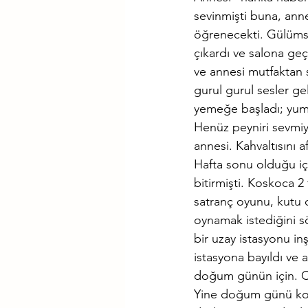
sevinmişti buna, anne
öğrenecekti. Gülümse
çıkardı ve salona geç
ve annesi mutfaktan s
gurul gurul sesler ge
yemeğe başladı; yumurt
Henüz peyniri sevmiy
annesi. Kahvaltısını a
Hafta sonu olduğu iç
bitirmişti. Koskoca 2 
satranç oyunu, kutu 
oynamak istediğini sö
bir uzay istasyonu in
istasyona bayıldı ve a
doğum günün için. C
Yine doğum günü konu