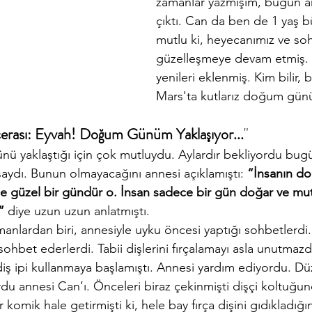
zamanlar yazmışım, bugün a
çıktı. Can da ben de 1 yaş
mutlu ki, heyecanımız ve soh
güzelleşmeye devam etmiş. 
yenileri eklenmiş. Kim bilir, 
Mars'ta kutlarız doğum gün
ası: Eyvah! Doğum Günüm Yaklaşıyor...
"
ü yaklaştığı için çok mutluydu. Aylardır bekliyordu bug
dı. Bunun olmayacağını annesi açıklamıştı: 
“İnsanın d
e güzel bir gündür o. İnsan sadece bir gün doğar ve mut
”
 diye uzun uzun anlatmıştı.
anlardan biri, annesiyle uyku öncesi yaptığı sohbetlerdi.
sohbet ederlerdi. Tabii dişlerini fırçalamayı asla unutmaz
 diş ipi kullanmaya başlamıştı. Annesi yardım ediyordu. Düz
u annesi Can’ı. Önceleri biraz çekinmişti dişçi koltuğu
 komik hale getirmişti ki, hele bay fırça dişini gıdıkladığ