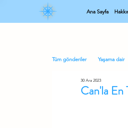
Ana Sayfa
Hakk
Tüm gönderiler
Yaşama dair
30 Ara 2023
Can'la En 