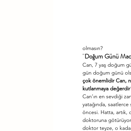
olmasın?
"
Doğum Günü Macer
Can, 7 yaş doğum gün
gün doğum günü olsay
çok önemlidir Can, n
kutlanmaya değerdir
Can’ın en sevdiği zam
yatağında, saatlerce 
öncesi. Hatta, artık,
doktoruna götürüyord
doktor teyze, o kadar