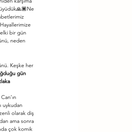
niden karşıma 
 büyüdük🙏🏾Ne 
betlerimiz 
Hayallerimize 
belki bir gün 
ünü, neden 
ünü. Keşke her 
oğduğu gün 
laka 
 Can’ın 
dı uykudan 
enli olarak diş 
ndan ama sonra 
ında çok komik 