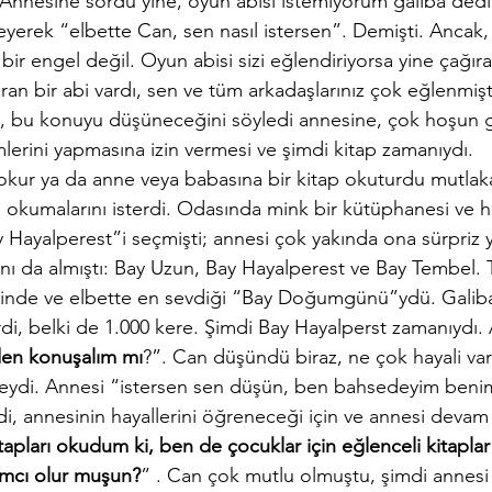
nesine sordu yine, oyun abisi istemiyorum galiba dedi.
yerek “elbette Can, sen nasıl istersen”. Demişti. Anca
bir engel değil. Oyun abisi sizi eğlendiriyorsa yine çağırab
an bir abi vardı, sen ve tüm arkadaşlarınız çok eğlenmiştin
, bu konuyu düşüneceğini söyledi annesine, çok hoşun g
lerini yapmasına izin vermesi ve şimdi kitap zamanıydı.
okur ya da anne veya babasına bir kitap okuturdu mutlak
 okumalarını isterdi. Odasında mink bir kütüphanesi ve har
 Hayalperest”i seçmişti; annesi çok yakında ona sürpriz y
rını da almıştı: Bay Uzun, Bay Hayalperest ve Bay Tembel. 
isinde ve elbette en sevdiği “Bay Doğumgünü”ydü. Galib
rdi, belki de 1.000 kere. Şimdi Bay Hayalperst zamanıydı.
den konuşalım mı
?”. Can düşündü biraz, ne çok hayali var
eydi. Annesi “istersen sen düşün, ben bahsedeyim beni
i, annesinin hayallerini öğreneceği için ve annesi devam 
tapları okudum ki, ben de çocuklar için eğlenceli kitapla
ımcı olur muşun?
” . Can çok mutlu olmuştu, şimdi annesi 