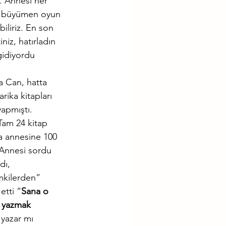
 Annesi her 
k, büyümen oyun 
iliriz. En son 
iz, hatırladın 
idiyordu 
a Can, hatta 
ika kitapları 
apmıştı. 
Tam 24 kitap 
a annesine 100 
 Annesi sordu 
dı, 
mkilerden” 
etti “
Sana o 
r yazmak 
yazar mı 